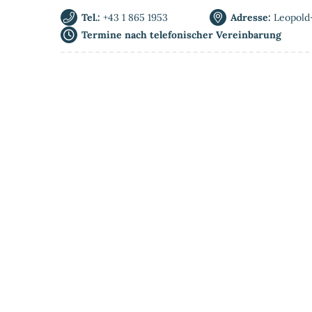
Tel.:
+43 1 865 1953
Adresse:
Leopold
Termine nach telefonischer Vereinbarung
Home
Privat-MRT
Ablauf & Vorberei
Kontakt & Anfahrt