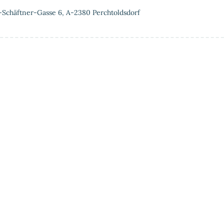
-Schäftner-Gasse 6, A-2380 Perchtoldsdorf
tung
Vorteile einer Privat-MRT
Über uns
Partner &