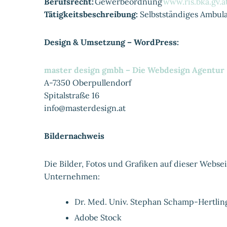
Berufsrecht:
Gewerbeordnung
www.ris.bka.gv.a
Tätigkeitsbeschreibung:
Selbstständiges Ambul
Design & Umsetzung – WordPress:
master design gmbh – Die Webdesign Agentur
A-7350 Oberpullendorf
Spitalstraße 16
info@masterdesign.at
Bildernachweis
Die Bilder, Fotos und Grafiken auf dieser Webse
Unternehmen:
Dr. Med. Univ. Stephan Schamp-Hertlin
Adobe Stock