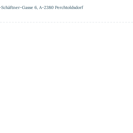
-Schäftner-Gasse 6, A-2380 Perchtoldsdorf
tung
Vorteile einer Privat-MRT
Über uns
Partner &