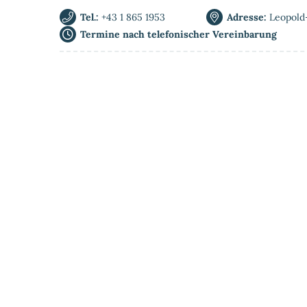
Tel.:
+43 1 865 1953
Adresse:
Leopold
Termine nach telefonischer Vereinbarung
Home
Privat-MRT
Ablauf & Vorberei
Kontakt & Anfahrt