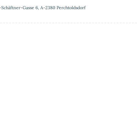
-Schäftner-Gasse 6, A-2380 Perchtoldsdorf
tung
Vorteile einer Privat-MRT
Über uns
Partner &