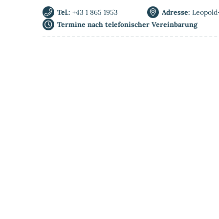
Tel.:
+43 1 865 1953
Adresse:
Leopold
Termine nach telefonischer Vereinbarung
Home
Privat-MRT
Ablauf & Vorberei
Kontakt & Anfahrt